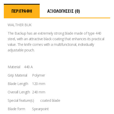
ΠΕΡΙΓΡΑΦΉ
ΑΞΙΟΛΟΓΉΣΕΙΣ (0)
WALTHER BUK
The Backup has an extremely strong blade made of type 440
steel, with an attractive black coating that enhances its practical
value. The knife comes with a multifunctional, individually
adjustable pouch.
Material
440 A
Grip Material
Polymer
Blade Length
120 mm
Overall Length
240 mm
Special feature(s)
coated blade
Blade form
Spearpoint