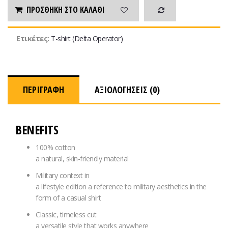
ΠΡΟΣΘΉΚΗ ΣΤΟ ΚΑΛΆΘΙ
Ετικέτες:
T-shirt (Delta Operator)
ΠΕΡΙΓΡΑΦΉ
ΑΞΙΟΛΟΓΉΣΕΙΣ (0)
BENEFITS
100% cotton
a natural, skin-friendly material
Military context in
a lifestyle edition
a reference to military aesthetics in the
form of a casual shirt
Classic, timeless cut
a versatile style that works anywhere