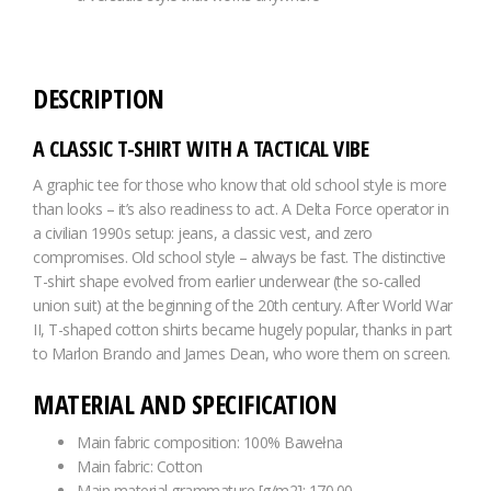
DESCRIPTION
A CLASSIC T-SHIRT WITH A TACTICAL VIBE
A graphic tee for those who know that old school style is more
than looks – it’s also readiness to act. A Delta Force operator in
a civilian 1990s setup: jeans, a classic vest, and zero
compromises. Old school style – always be fast. The distinctive
T-shirt shape evolved from earlier underwear (the so-called
union suit) at the beginning of the 20th century. After World War
II, T-shaped cotton shirts became hugely popular, thanks in part
to Marlon Brando and James Dean, who wore them on screen.
MATERIAL AND SPECIFICATION
Main fabric composition: 100% Bawełna
Main fabric: Cotton
Main material grammature [g/m2]: 170.00