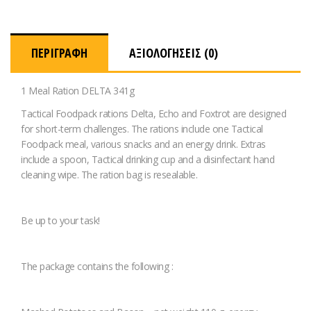
ΠΕΡΙΓΡΑΦΉ
ΑΞΙΟΛΟΓΉΣΕΙΣ (0)
1 Meal Ration DELTA 341g
Tactical Foodpack rations Delta, Echo and Foxtrot are designed
for short-term challenges. The rations include one Tactical
Foodpack meal, various snacks and an energy drink. Extras
include a spoon, Tactical drinking cup and a disinfectant hand
cleaning wipe. The ration bag is resealable.
Be up to your task!
The package contains the following :