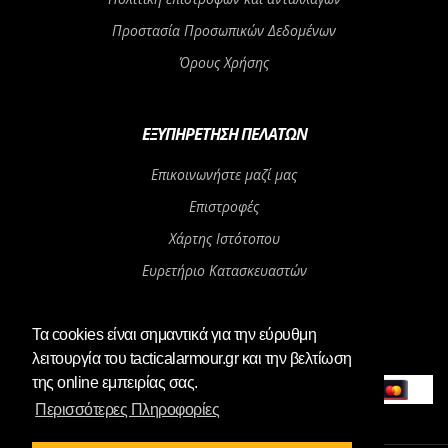
Προστασία Προσωπικών Δεδομένων
Όρους Χρήσης
ΕΞΥΠΗΡΈΤΗΣΗ ΠΕΛΑΤΏΝ
Επικοινωνήστε μαζί μας
Επιστροφές
Χάρτης Ιστότοπου
Ευρετήριο Κατασκευαστών
Αγορά Δωροεπιταγής
Τα cookies είναι σημαντικά για την εύρυθμη
λειτουργία του tacticalarmour.gr και την βελτίωση
Αγαπητοί μας πελάτες, το φυσικό μας
OK
κατάστημα θα παραμείνει κλειστό από
της online εμπειρίας σας.
06/08/2026 μέχρι και 24/08/2026. Οι παραγγελίες του e-shop θα
αποστέλλονται με καθυστέρηση.
Περισσότερες Πληροφορίες
Καλό Καλοκαίρι!