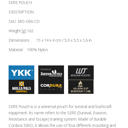
SERE POUCH
DESCRIPTION
SKU
MO-O06-CD
Weight [g]
162
Dimensions
15 x 14 x 4 cm / 5,9 x 5,5 x 1,6 in
Material
100% Nylon
SERE Pouch is is a universal pouch for survival and bushcraft
equipment. Its name refers to the SERE (Survival, Evasion,
Resistance and Escape) training system. Made of durable
Cordura 500D, it allows the use of four different mounting and