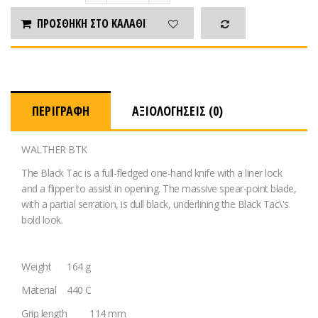
ΠΡΟΣΘΉΚΗ ΣΤΟ ΚΑΛΆΘΙ
ΠΕΡΙΓΡΑΦΉ
ΑΞΙΟΛΟΓΉΣΕΙΣ (0)
WALTHER BTK
The Black Tac is a full-fledged one-hand knife with a liner lock
and a flipper to assist in opening. The massive spear-point blade,
with a partial serration, is dull black, underlining the Black Tac\'s
bold look.
Weight
164 g
Material
440 C
Grip length
114 mm