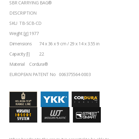
SBR CARRYING BAG®
DESCRIPTION
SKU
TB-SCB-CD
Weight [g]
1977
Dimensions
74 x 36 x 9 cm / 29 x 14 x 3.55 in
Capacity [l]
22
Material
Cordura®
EUROPEAN PATENT No
006375564-0003