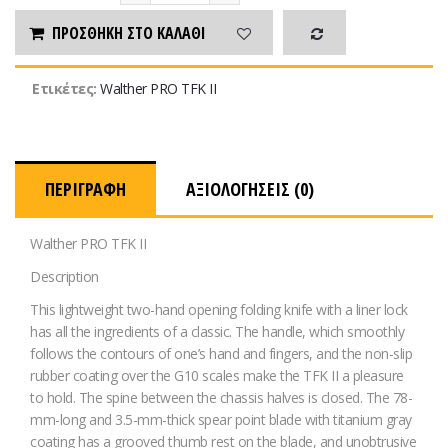
ΠΡΟΣΘΉΚΗ ΣΤΟ ΚΑΛΆΘΙ
Ετικέτες:
Walther PRO TFK II
ΠΕΡΙΓΡΑΦΉ
ΑΞΙΟΛΟΓΉΣΕΙΣ (0)
Walther PRO TFK II
Description
This lightweight two-hand opening folding knife with a liner lock
has all the ingredients of a classic. The handle, which smoothly
follows the contours of one’s hand and fingers, and the non-slip
rubber coating over the G10 scales make the TFK II a pleasure
to hold. The spine between the chassis halves is closed. The 78-
mm-long and 3.5-mm-thick spear point blade with titanium gray
coating has a grooved thumb rest on the blade, and unobtrusive