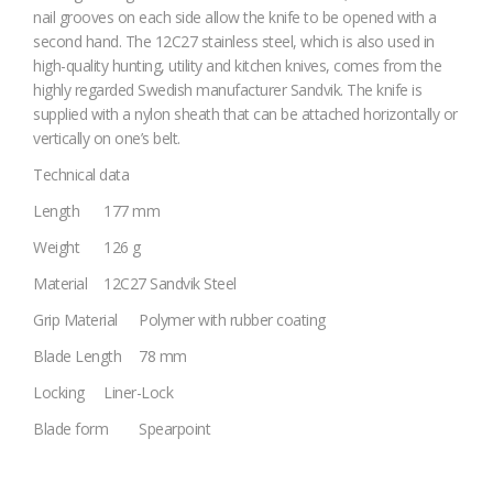
nail grooves on each side allow the knife to be opened with a
second hand. The 12C27 stainless steel, which is also used in
high-quality hunting, utility and kitchen knives, comes from the
highly regarded Swedish manufacturer Sandvik. The knife is
supplied with a nylon sheath that can be attached horizontally or
vertically on one’s belt.
Technical data
Length
177 mm
Weight
126 g
Material
12C27 Sandvik Steel
Grip Material
Polymer with rubber coating
Blade Length
78 mm
Locking
Liner-Lock
Blade form
Spearpoint